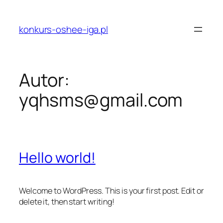
Przejdź
do
konkurs-oshee-iga.pl
treści
Autor:
yqhsms@gmail.com
Hello world!
Welcome to WordPress. This is your first post. Edit or
delete it, then start writing!